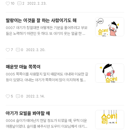
작성시간
10
2
2022. 2. 23.
위해 병원을 ..
리부부는 서로 번갈아가며 아기를 보고 쉬고를 반복했다.
낮잠을 재우는 것은 고난의 연속이라도 나도 깨어있는 시
간이니 참을만 했다. 문제는 밤잠이었는데 모든 부모가 그
딸랑이는 이것을 잘 하는 사람이기도 해
렇듯이 백일이 기적이 언제쯤 일어날까? 혹시 더 일찍 일어
글 내용
날 수도 있지 않을까 생각할 것이다. 그 이유는 당연히도 수
0007 아기가 칭얼대면 어떻게든 기분을 풀어주려고 부모
면의 질이 곧 삶의 질이기 때문이다. 잘 자야 낮동안 더 생
들은 노력하기 마련인 듯 하다. 또 아기의 웃는 얼굴 한 번
산적이고 활동적으로 일할 수 있고 일단 피곤하지 않으면
보기 위해서 엄청 재롱을 떨게 된다. 지인으로부터 받은 출
짜증이 적다. 40일을 넘을 시점부터 아기 수면교육을 해보
산 선물, 딸랑이 세트. 딸랑딸랑~ 아이 눈 앞에서 흔들면 움
작성시간
7
0
2022. 2. 20.
려고 공부를 했다. 공부라고 해..
직임을 인직하는 것인지 소리에 홀리는 것인지 쳐다보고
정신을 뺏겨 칭얼거리던 것을 까먹는 것 같다. 이 날은 심심
해 보이는 딸을 위해 아내가 딸랑이 장난감을 가지고 아이
매운맛 마늘 쪽쪽이
랑 놀아주는 모습을 목격했다. 흐뭇하게 바라보고 있다보
글 내용
니 귀여운 포인트가 있어서 이렇게 기록으로 남기게 되었
0005 쪽쪽이를 사용할지 말지 때문에도 아내와 미묘한 갈
다. 이렇게 어린 아이에게 세상은 이렇단다라는 조기교육
등이 있었다. 아내는 아기가 쪽쪽이에 많이 의지하게 될까
의 현장을 봐버린 것이다. 웃음이 나오면서도 틀린 말은 아
봐 좀 더 늦게 사용하고 싶어했다. 반대로 나는 우리가 주지
니기에 웃으며 그 귀여운 장면을 즐겼다. 딸랑이 아부를 잘
못하는 안정감을 줄 수 있을 것 같아 좀 써보면 안될까? 였
작성시간
5
0
2022. 2. 14.
하는 사람을 비유하는 말이긴 하지 ..
다. 아기를 재우려고 눕혀놓으면 낑낑거리며 불편해 하는
것을 잘 달래지 못했던 그 시절 결국 우리 부부는 쪽쪽이를
써보기로 했다. 빨려는 욕구가 있어서인지 쪽쪽이를 빨고
아기가 모빌을 봐야할 때
있으면 칭얼거림이 줄어드는 것 같았다. 쪽쪽이(공갈 젖꼭
글 내용
지)를 며칠 쓰다보니 씻어놓고 살균건조하고 또 사용하고
0004 슬이가 태어난지 한달 정도가 되었을 때, 무척 더운
2~3개를 가지고 번갈아가며 아기에게 물렸었다. 별도의
여름날이었다. 슬이를 봐주시던 도우미 이모님께서 아기가