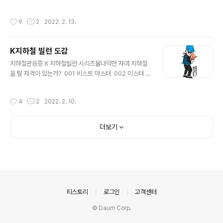
보관 케이스도 없었기에 살균기 안에 없으면 서로 물어보
'보는' 것 같다며 집에 모빌이 있냐고 물었으나 아직까진 볼
고 찾아야했다. 그렇게 쪽쪽이를 며칠 물리던 사건의 날(?),
때가 아니라고 생각했기 때문에 집에 모빌은 없었다. 이모
작성시간
9
2
2022. 2. 13.
여느 날과 마찬가지로 아빠를..
님께선 모빌이 없으면 어떻게 하냐며, '슬이가 이렇게 잘 보
는데' 빨리 구해오라고 다그치셨(?)기 때문에 아내는 바로
당근으로 동네를 뒤졌고 마침 동네에 모빌을 매물로 내놓
K지하철 빌런 도감
은 사람이 있었다. 내가 없었기 때문에 아내가 더위를 뚫고
글 내용
모빌을 들쳐메고 당근해왔다고 전해진다. 생후 3개월 정도
지하철관음증 X 지하철빌런 시리즈물나약한 자여 지하철
되어야 본다고는 하는데 진짜 보는 것인지 보호자들의 착
을 탈 자격이 있는가? 001 비스트 마스터 002 미스터 초
각인지 모르겠지만 보는 것 같기에 고생해서 모빌을 가져
밥왕 (메트로 드렁커) 003 컵라면 러버 004 단소살인
온 보호자는 뭔가 뿌듯하다(물론 아내덕에). 여름날 당근해
마 005 난 너무 예뻐요 지하철에서 승객들을 관음하며 그
작성시간
4
2
2022. 2. 10.
온다고 고생한 엄마, 수고 많..
림 연습을 가끔하는 취미가 있었다. 코로나 이전이라 마스
크를 쓰는 이도 거의 없었고 젊은 멋쟁이 마스크를 쓴 사람
정도가 다였다. 출퇴근하며 낙서하던 시절 지하철 몰카, 도
더보기
촬 이슈 때문에 남을 보고 그리는 것도 문제가 될까 이 행위
가 위축 되었다. 그려도 남자승객 위주로 그리게 되었다. 거
기에 코로나로 인해 모두가 마스크를 쓰니 지하철 타는 이
들이 나름 뽐내던 개성이 마스크에 가려진 것 같았다.웃음
벨처럼 가끔 보던 지하철 빌런 시리즈를 지하철을 타면서
그려보자 했던 그림과 짧..
의안내
티스토리
로그인
고객센터
© Daum Corp.