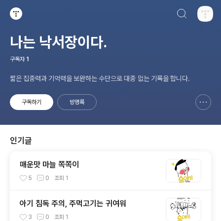
검색하기
티스토리
나는 낙서장이다.
구독자
1
짧은 집중력과 기억력을 보완하는 수단으로 대중 없는 기록을 합니다.
구독하기
방명록
신고하기 레이어
열기
인기글
매운맛 마늘 쪽쪽이
5
0
조회
1
아기 침독 주의, 주먹고기는 귀여워
3
0
조회
1