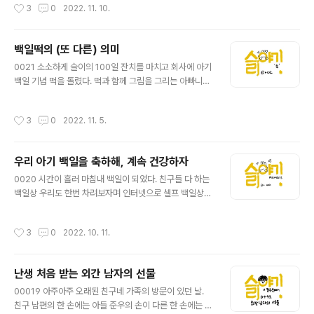
작성시간
3
0
2022. 11. 10.
이 보이기도 했고 심지어는 내 외할머니의 얼굴이 보일 때
것일까? 뭐 많이 다르긴 하지만 같은 포유류에 같은 동물문
가 있어서 흠칫 놀라기도 하고 유전자라는 게 이렇게 무서
이니까. 저런 귀여운 행동은..
울 수 있구나 라는 생각마저 들었다. 우리 집에서는 나의 애
백일떡의 (또 다른) 의미
기 때 모습을 알고 있고, 아내의 집에서는 아내의 애기 때
글 내용
모습을 기억하고 있기 때문에 양가에서는 각각 '우리 아들
0021 소소하게 슬이의 100일 잔치를 마치고 회사에 아기
을 닮았네~', '우리 딸을 닮았네~' 이렇게 말했다. 신기하게
백일 기념 떡을 돌렸다. 떡과 함께 그림을 그리는 아빠니까
그도 그럴 것이 아내의 애기 때 사진이나 나의 애기 때 사진
딸 그립톡을 만들어서 나눠주었다. 자연스레 축하인사가
을 보면 서로 닮지 않았지만 딸을 보고 나면 둘의 얼굴이 모
오고가고 남들은 관심 없을지도 모르는 아기 자랑을 조금
작성시간
3
0
2022. 11. 5.
두 닮긴 했다. '..
하면 답례품(?)을 나눠주는 시간이 짧게 지나갔다. 퇴근 시
간이 얼추 다가왔을 때 막내직원이 카톡으로 사진을 보내
며 떡을 다 먹었다며 자랑(?)을 해왔고 그립톡도 붙였다며
우리 아기 백일을 축하해, 계속 건강하자
보여주었다. 정말 붙였을 줄이야ㅋㅋㅋ 기분이 좋았다. 그
글 내용
러면서 사원 친구는 나에게 물어왔다. "근데, '보'는 무슨 의
0020 시간이 흘러 마침내 백일이 되었다. 친구들 다 하는
미예요?" 의아했고 처음에는 무슨 말인지 이해하지 못했
백일상 우리도 한번 차려보자며 인터넷으로 셀프 백일상을
다. "'보' 라뇨?" ... ... 몇초간의 정적이 흐르고 나서야는 나
알아봤다. 백일상을 좀 골라보고 그에 어울릴만한 아기용
는 슬쩍 이해했고, 그때 사원 친구는 다시 말했다. "떡에
한복까지 같이 봤다. 여러 개의 백일상과 여러 벌의 선택지
작성시간
3
0
2022. 10. 11.
'보'라고 ..
는 나를 선택장애로 이끌었고 무엇을 선택해도 아쉬움이
좀 남을 것 같았다. 그래서 소거 하는 방식으로 하나씩 하나
씩 제거 하고 나니 그나마 맘에드는 스타일 몇개가 남았고
난생 처음 받는 외간 남자의 선물
한복을 고르려고 보니 색깔을 선택해야하는 큰 문제가 남
글 내용
았다. 나는 태생이 색깔 고자 (색을 잘 못씀)이기 때문에 조
00019 아주아주 오래된 친구네 가족의 방문이 있던 날.
악한 실력이지만 포토샵으로 슬이 얼굴을 슬쩍 합성해서
친구 남편의 한 손에는 아들 준우의 손이 다른 한 손에는 곰