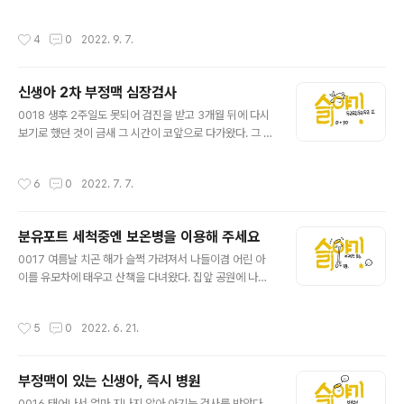
나름 열심히 고민하고 골라보기로 했다. 그리고 내가 원했
이 한마리 들려있었다. 이 무슨... 장난감 말이란 말인가. 준
던 한복과 아내가 원했던 한복을 입은 가상 공간에서 펼쳐
우가 타던 리락쿠마 스프링카라는 녀석이었는데 슬이 준다
작성시간
4
0
2022. 9. 7.
지는 슬이의 패션쇼를 두어번 정도 ..
고 가져왔다고 했다. 저 녀석을 타기엔 슬이는 너무 어린 것
같은데... 과연 슬이는 저 녀석을 언제 타게 될 것인가? 라는
의문과 함께 준우가 아직은 저 곰을 더 타야 할 것 같은 생
신생아 2차 부정맥 심장검사
각이 들었다. 우려했던 것과 달리 친구는 아들과 잘 이야기
글 내용
해서 들고 온 것이라고 했다. 막 잠이든 슬이 때문에 우리는
0018 생후 2주일도 못되어 검진을 받고 3개월 뒤에 다시
조용할 수 밖에 없었고 때마침 주문가 식사가 도착해서 조
보기로 했던 것이 금새 그 시간이 코앞으로 다가왔다. 그 시
용한 오찬을 즐기게 되었다. 오랜만에 만나서 서로의 근황
간이 다시 오기까지 걱정은 하루하루 희석되어서 우리 아
과 초보 육아에 대한 대화를 나눴다. 둘째 계획은 있느냐,
기가 아픈다는 생각을 거의 하지 않았다. 항상 느끼는 부분
작성시간
6
0
2022. 7. 7.
애기 ..
이지만 인간은 참 간사하다. 병원을 가기 며칠전이 되어서
야 다시금 걱정이 수면 위로 올라왔다. 많이 좋아졌겠지?
심장에 문제가 있으면 기운이 없고 잘 못 먹고 그런다고 하
분유포트 세척중엔 보온병을 이용해 주세요
던데 우리 아기는 가끔 기운이 없어 보이긴 했지만 늘 잘 먹
글 내용
고 잘 싸고 잘 잤기 때문에 많이 좋아졌을 것이라고 생각했
0017 여름날 치곤 해가 슬쩍 가려져서 나들이겸 어린 아
다. 눈에 보이는 아기의 모습이 그렇기 때문에 걱정을 좀 덜
이를 유모차에 태우고 산책을 다녀왔다. 집앞 공원에 나가
하지 않았나 싶다. 병원 검진을 앞두고 걱정되는 부분은 바
보는 것이 전부였지만 뭔가 콧바람을 쐬는 것 같아서 환기
로 '금식'이었다. 아주 신생아 때와는 다르게 금식한 상태로
가 됐다. 그렇게 별탈 없이 하루가 간다고 생각했다. 저녁
작성시간
5
0
2022. 6. 21.
초음파 검사를 해..
수유를 준비하며 아내는 내게 슬이 분유를 타달라고 했고
나는 늘 하던대로 분유포트에서 물을 받았다. 물의 온도는
40도씨를 넘어서 50도씨 정도였고 물이 뜨거우니 좀 식혔
부정맥이 있는 신생아, 즉시 병원
다가 분유를 타겠다고 했다. 여기까지 아무 문제 없었다. 늘
글 내용
비슷하게 일어났던 일이니까. 40도씨 정도로 식힌 분유를
0016 태어나서 얼마 지나지 않아 아기는 검사를 받았다.