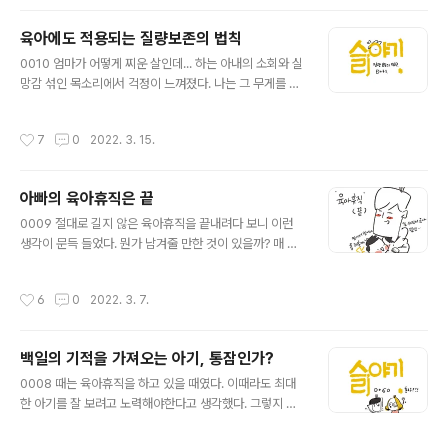
고기를 할 때의 모습이 너무 귀엽다. 손도 작고 입도 작은데
들면 아기 몸에 있는 수평..
주먹을 물고 빨고 핥고 있는 모습을 보고 있으면 괜히 흐뭇
육아에도 적용되는 질량보존의 법칙
해진다. 게다가 아직은 몸을 쓰는 것이 서툴러서 인지 입 앞
글 내용
에서 손을 휘저으며 얼굴도 한번씩 닦고 하는 모습에 또 한
0010 엄마가 어떻게 찌운 살인데... 하는 아내의 소회와 실
번 흐뭇해진다. 허둥대며 용쓰는 모습마저 귀엽다니... 그런
망감 섞인 목소리에서 걱정이 느껴졌다. 나는 그 무게를 온
데 어느 날 부터인지 얼굴에 태열같은 것이 올라왔다. 태열
전히 너에게 전달한 것일까? 2개월이 좀 지난 시점 아빠가
인가? 침독인가? 잘 모르는 피부병인가? 주변에 먼저 선배
빠진 무게만큼 아기의 몸무게가 늘었다. 세상에 태어나 모
작성시간
7
0
2022. 3. 15.
가 된 친구들에게 ..
든 게 새롭고 낯설을 슬이는 잘 먹고 잘 싸고 잘 지내는데
아빠는 육아가 처음이라는 이유로 꺼칠해졌다. 새벽에 일
어나서 수유 한 번 하고 낮동안 놀아주고 같이 멍때리고 기
아빠의 육아휴직은 끝
저귀 갈아주고 이렇게 저렇게 아이랑 시간을 보내다보면
글 내용
밥 먹을 생각을 못하게 되고 딱히 배가 고프지도 않았다. 그
0009 절대로 길지 않은 육아휴직을 끝내려다 보니 이런
러는 중 아내가 주는 커피는 가뭄에 단비 같았다. 커피만 마
생각이 문득 들었다. 뭔가 남겨줄 만한 것이 있을까? 매 순
셔도 충분했다. 아기에 대해서 신경을 많이 쓰고 울기라도
간순간 울고 웃으며 육아했던 나와 아내 그리고 그 속에서
하면 멘탈이 요동을 쳤다. 더불어 다른 곳에서 받는 스트레
생존해야했던 우리 아기. 낙서를 일삼는 사람이 뭘 해줄까
작성시간
6
0
2022. 3. 7.
스도 있어서 그런지 딱..
싶어 낙서를 해주기로 했다. 남들 말하는 육아일기 같은 것
말이다. 나를 위해서 너를 위해서 그리고 우리를 위해서! 아
이가 태어나고 산부인과에서 3일, 조리원에서 2주, 네 외
백일의 기적을 가져오는 아기, 통잠인가?
갓집에서 2주, 산후조리 도우미 이모님과 2주 그리고 나,
글 내용
아빠의 차례가 왔다. 더 길게 육아 휴직을 해보고 싶었지만
0008 때는 육아휴직을 하고 있을 때였다. 이때라도 최대
나는 작은 회사를 다니고 있기에 회사 방침에 따라 한달의
한 아기를 잘 보려고 노력해야한다고 생각했다. 그렇지 않
시간만 가질 수 있었다. 새벽 마다 엄마와 교대로 잠에서 일
다면 아빠는 외로운 존재가 될 것 같았기 때문이다. 아기를
어나 새벽 수유 등 아기를 돌봤고, 여러가지 검사와 회복을
키우는 게 쉽지 않음을 느끼게 되는 나날의 연속이었다. 우