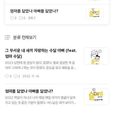
엄마를 닮았나 아빠를 닮았나?
3
0
조회
1
분류 전체보기
주요 글 목록
그 무서운 내 새끼 자랑하는 수달 아빠 (feat.
엄마 수달)
글 내용
0023 남한테 참 관심이 없다. 없었다. 별로 궁금한 게 없
어서 그러려니 하는 것이 많았다. 관심을 갖고 애정을 쏟는
곳에만 궁금함이 생기곤 했다. 아기들도 마찬가지였다. 그
작성시간
3
2
2022. 11. 14.
냥 고양이 사진 보듯 다 예쁘고 귀엽지만 그게 전부였다. 가
까운 친인척의 아이들 정도만 예뻐라 하고 짧은 관심을 가
지곤 했었다. 그렇게 살던 나에게 이게 무슨 일인지 결혼도
엄마를 닮았나 아빠를 닮았나?
하게 되고, 아빠가 되어있는 것이 아닌가. 아빠가 되어서도
글 내용
0022 백일이 지나고 나서 매일 매일 아기의 얼굴이 달라
망망대해를 떠돌다가 우연히 접하게 된 엄마 수달의 이야
지고 있는 것 같은 기분이 들었다. 어느날은 내가 보이기도
기. 수달은 주로 무리생활을 하기 때문에 새끼를 낳으면 무
하고 아내가 보이기도 하고 엄마가 보이기도 하고 장인 장
리에게 새끼를 보여준다고 한다. 진실은 모르겠지만 아마
모님이 보이기도 했다. 내 동생들과 아내의 동생들의 얼굴
도 무리에게서 같이 보호 받아야 하는 존재임을 알려주는