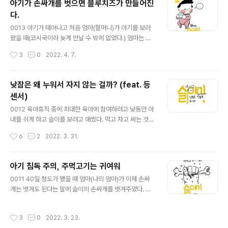
아기가 손싸개를 벗으면 블루치즈가 만들어진
차도 좀 남자애 같아 보일 때도 있었으니까 강요할 수는 없
다.
는 것이긴 했다. 객관적으로 그렇게 보이는 구나 싶어서 그
글 내용
게 맞는 것이라고 생각하기도 했다. 그러면서 속에서 뜨끈
0013 아기가 태어나고 처음 엄마(할머니)가 아기를 보러
하게 올라오는 죄책감 같은 것이 있었다. 태어났을 때 머리
왔을 때(코시국이라 늦게 만날 수 밖에 없었다.) 엄마는 이
숱이 풍부한 것과 이목구비 비율이 좋은 것을 빼면 붉은 피
제 손싸개 를 벗어도 된다고 했다. 그동안은 손싸개를 계속
작성시간
3
0
2022. 4. 7.
부의 녀석이 남자아기 같다고..
해줬다. 전에 얼굴을 한 번 긁었던 역사도 있었기 때문에 혹
시 또 모르는 것이라 생각했기 때문이었다. 그리고 손을 빠
는 게 정서적으로나 발달적으로나 좋다고 하니 손싸개를
낮잠은 왜 누워서 자지 않는 걸까? (feat. 등
벗기기로 했다. 손싸개를 하고 있을 때도 그랬지만 땀이 꽉
센서)
차도록 주먹을 꽉 쥐고 있기 때문에 저녁에 목욕 할 때 즈음
글 내용
이면 손에서 시큼시큼 하거나 퀴퀴하게 치즈 냄새가 났다.
0012 육아휴직 중에 최대한 육아에 참여하려고 낮동안 아
나는 좀 무던해서였을까 아니면 애들이 다 그렇지 뭐 이렇
내를 쉬게 하고 슬이를 보려고 애썼다. 먹고 자고 싸는 것만
게 생각해서였을까 크게 게의치 않았다. 하지만 가끔씩 보
으로도 박수 받는 존재가 낮에 자는 것을 상당히 어려워했
작성시간
6
2
2022. 3. 31.
는 사람들은 그 포인트가 좀 강렬하게 다가왔는지 '슬이 손
다. 잠이 몰아치는 기분에 싫증도 내고 짜증도 내면서 잠은
에서 블루치즈 냄새나'..
자려고 하지 않았다. 잠을 자보라며 바닥에 뉘여놓는 것도
싫고 역류 방지 쿠션 위에서 누워 잠드는 것도 싫고, 그렇다
아기 침독 주의, 주먹고기는 귀여워
고 낮부터 스와들업 입히기는 너무 답답해 보여서 내가 싫
글 내용
0011 40일 정도가 됐을 때 엄마(나의 엄마)가 이제 손싸
었다. 안아서 둥가둥가 해주다보면 잠 들듯 안드는 묘한 긴
개는 벗겨도 된다는 말에 슬이의 손싸개를 벗겨주었다. 손
장 상태를 유지하는 것 같았다. 잠이 오면 폭~ 기대서 자면
싸개를 벗고 나니 포장을 벗긴 음식처럼 자연스레 입에 손
되는데 힘도 별로 없는 녀석이 낑낑대며 기대려고 들지는
을 가져갔다. 아기들이 손을 빠는 것이 본능인 것인지 그냥
않았다. 신뢰의 문제인지 편안함의 문제인지 고민은 됐지
작성시간
3
0
2022. 3. 23.
심심해서 하는 것인지 궁금했다. 아기를 보고 있으면 주먹
만 어떻게 해결할 방법은 없었다. 아기를 재워서 눕히려고