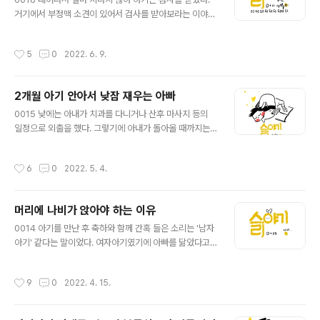
아내에게 건냈고 아내는 슬이에게 수유를 했다. 잠깐 먹던
거기에서 부정맥 소견이 있어서 검사를 받아보라는 이야기
슬이는 이내 분유를 뱉어내고 말았다. 우웩... 사실 이런 소
를 들었다. 조리원으로 이동해서도 조리원 회진 의사 역시
리도 안났다. 아기들은 그냥 물 틀어놓은 것 처럼 토사물을
아기의 심장 소리를 듣더니 부정맥이 크게 잡힌다고 했다.
작성시간
5
0
2022. 6. 9.
뱉어낸다. 그래도 무..
소아 심장병원을 알려줄테니 최대한 빨리 예약을 잡으라고
했다. '최대한 빨리' 이 말이 사람을 의식이 있는 동안은 계
속해서 압박해 왔다. 아내가 몇몇 병원을 비교해보고 한 대
2개월 아기 안아서 낮잠 재우는 아빠
학병원 의사가 심장을 잘 본데서 거기로 예약을 했다. 최초
글 내용
검사 시점은 생후 11일이 되는 날이었다. 너무나도 작은 아
0015 낮에는 아내가 치과를 다니거나 산후 마사지 등의
기를 안고 들고 장모님과 함께 4명이서 병원을 찾았다. 의
일정으로 외출을 했다. 그렇기에 아내가 돌아올 때까지는
사를 만나기 전에 접수부터 초음파 검사, 심전도 검사를 해
온전히 딸과의 시간을 보내야했다. 이리 안아주고 저리 안
야했고 코로나 시국이라 혼자만 마스크를 쓰고 있지 않는
아주고 딸랑이와 동요로 놀아주고 하다보면 나도 모르게
작성시간
6
0
2022. 5. 4.
아기가 그런 부분에서도 ..
지치게 된다. 아빠도 아빠가 처음이고 딸은 인생이 처음이
다 보니 서로 서툴러 사이가 틀어지는 때가 종종 있었다(이
건 그냥 나 혼자만의 생각일 뿐이다.). 육아에 대해 잘 모르
머리에 나비가 앉아야 하는 이유
니 딸에게 어떻게 대해주어도 울음바다가 된다던가. 그 울
글 내용
음을 그치게 하기 위해서 해줄 수 있는 걸 다 해보았는데도
0014 아기를 만난 후 축하와 함께 간혹 들은 소리는 '남자
짜증을 부린다던가. 그럴 때 마다 나는 나 자신과 딸에게 짜
아기' 같다는 말이었다. 여자아기였기에 아빠를 닮았다고
증의 감정을 느끼기도 했다. 그래도 아빠란 존재가 해줄 수
하는 말도 살짝 서운하긴했는데 아기에게 장군감이라는
있는 것은 안아주고 먹여주고 진땀 나지만 달래주려고 애
둥, 남자아기 같다는 둥 하는 이야기는 좀 불편했다. 과민하
작성시간
9
0
2022. 4. 15.
쓰는 게 전부였다. 딸 아이를 ..
게 받아드리는 것일 수도 있는데 내 아기(여자)다 보니까
예쁘다는 말이 더 듣고 싶은 것은 사실이었다. 그렇다고 강
요해서 내 새끼 예쁘다고 해줘요 할 수 없으니까. 하긴 나조