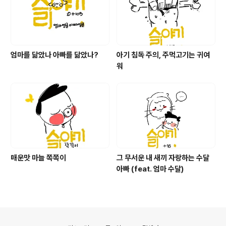
있는 것은 안아주고 먹여주고 진땀 나지만 달래주려고 애
쓰는 게 전부였다. 딸 아이를 ..
엄마를 닮았나 아빠를 닮았나?
아기 침독 주의, 주먹고기는 귀여
워
매운맛 마늘 쪽쪽이
그 무서운 내 새끼 자랑하는 수달
아빠 (feat. 엄마 수달)
의안내