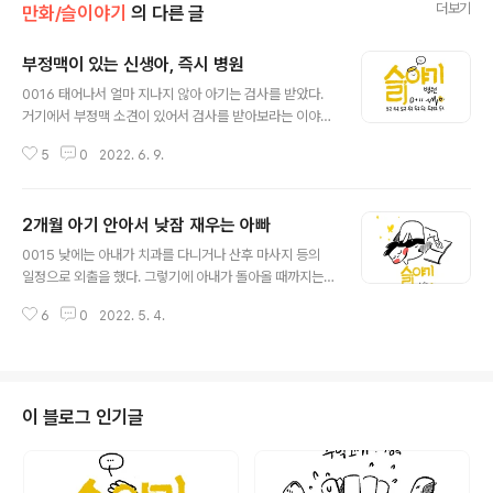
더보기
만화/슬이야기
의 다른 글
부정맥이 있는 신생아, 즉시 병원
글 내용
0016 태어나서 얼마 지나지 않아 아기는 검사를 받았다.
거기에서 부정맥 소견이 있어서 검사를 받아보라는 이야기
를 들었다. 조리원으로 이동해서도 조리원 회진 의사 역시
5
0
2022. 6. 9.
아기의 심장 소리를 듣더니 부정맥이 크게 잡힌다고 했다.
소아 심장병원을 알려줄테니 최대한 빨리 예약을 잡으라고
했다. '최대한 빨리' 이 말이 사람을 의식이 있는 동안은 계
2개월 아기 안아서 낮잠 재우는 아빠
속해서 압박해 왔다. 아내가 몇몇 병원을 비교해보고 한 대
글 내용
학병원 의사가 심장을 잘 본데서 거기로 예약을 했다. 최초
0015 낮에는 아내가 치과를 다니거나 산후 마사지 등의
검사 시점은 생후 11일이 되는 날이었다. 너무나도 작은 아
일정으로 외출을 했다. 그렇기에 아내가 돌아올 때까지는
기를 안고 들고 장모님과 함께 4명이서 병원을 찾았다. 의
온전히 딸과의 시간을 보내야했다. 이리 안아주고 저리 안
사를 만나기 전에 접수부터 초음파 검사, 심전도 검사를 해
6
0
2022. 5. 4.
아주고 딸랑이와 동요로 놀아주고 하다보면 나도 모르게
야했고 코로나 시국이라 혼자만 마스크를 쓰고 있지 않는
지치게 된다. 아빠도 아빠가 처음이고 딸은 인생이 처음이
아기가 그런 부분에서도 ..
다 보니 서로 서툴러 사이가 틀어지는 때가 종종 있었다(이
건 그냥 나 혼자만의 생각일 뿐이다.). 육아에 대해 잘 모르
니 딸에게 어떻게 대해주어도 울음바다가 된다던가. 그 울
이 블로그 인기글
음을 그치게 하기 위해서 해줄 수 있는 걸 다 해보았는데도
짜증을 부린다던가. 그럴 때 마다 나는 나 자신과 딸에게 짜
증의 감정을 느끼기도 했다. 그래도 아빠란 존재가 해줄 수