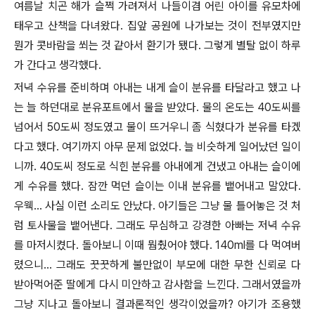
여름날 치곤 해가 슬쩍 가려져서 나들이겸 어린 아이를 유모차에
태우고 산책을 다녀왔다. 집앞 공원에 나가보는 것이 전부였지만
뭔가 콧바람을 쐬는 것 같아서 환기가 됐다. 그렇게 별탈 없이 하루
가 간다고 생각했다.
저녁 수유를 준비하며 아내는 내게 슬이 분유를 타달라고 했고 나
는 늘 하던대로 분유포트에서 물을 받았다. 물의 온도는 40도씨를
넘어서 50도씨 정도였고 물이 뜨거우니 좀 식혔다가 분유를 타겠
다고 했다. 여기까지 아무 문제 없었다. 늘 비슷하게 일어났던 일이
니까. 40도씨 정도로 식힌 분유를 아내에게 건냈고 아내는 슬이에
게 수유를 했다. 잠깐 먹던 슬이는 이내 분유를 뱉어내고 말았다.
우웩... 사실 이런 소리도 안났다. 아기들은 그냥 물 틀어놓은 것 처
럼 토사물을 뱉어낸다. 그래도 무심하고 강경한 아빠는 저녁 수유
를 마저시켰다. 돌아보니 이때 뭠췄어야 했다. 140ml를 다 먹여버
렸으니... 그래도 꿋꿋하게 불만없이 부모에 대한 무한 신뢰로 다
받아먹어준 딸에게 다시 미안하고 감사함을 느낀다. 그래서였을까
그냥 지나고 돌아보니 결과론적인 생각이었을까? 아기가 조용했